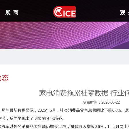
展 商
观 
动态
家电消费拖累社零数据 行业何
发布时间：2026-06-22
计局的最新数据显示，2026年5月，社会消费品零售总额同比下降0.6%
停滞，反而呈现出了明显的分化趋势。
汽车以外的消费品零售额仍增长1.1%，餐饮收入增长0.6%，1—5月网