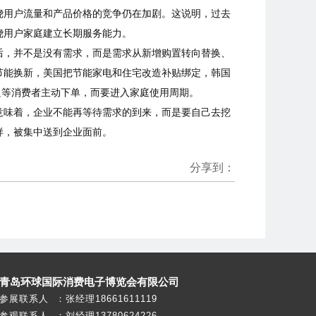
围绕用户流量和产品价格的竞争仍在加剧。这说明，过去
绕用户家庭建立长期服务能力。
后，并不是没有需求，而是需求从新增购置转向替换、
节能换新，美国把节能家电和住宅改造补贴绑定，韩国
只等消费者主动下单，而要进入家庭使用周期。
意味着，企业不能再等待需求的到来，而是要自己去挖
样，被集中送到企业面前。
分享到：
青岛环球国际消费电子博览会有限公司
参展联系人
：
张经理18661611119
参观联系人
：
刘经理13780624226