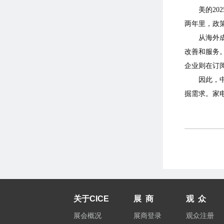
美的2
两年里，政
从海外
改善和服务
企业则在订
因此，
掘需求。家
关于CICE
展 商
观 众
展会概况
展商登录
观众注册