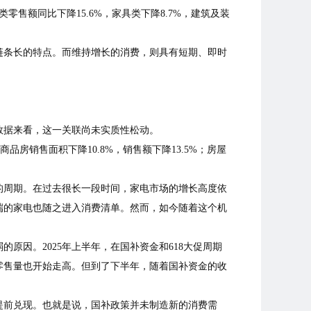
售额同比下降15.6%，家具类下降8.7%，建筑及装
链条长的特点。而维持增长的消费，则具有短期、即时
数据来看，这一关联尚未实质性松动。
商品房销售面积下降10.8%，销售额下降13.5%；房屋
的周期。在过去很长一段时间，家电市场的增长高度依
端的家电也随之进入消费清单。然而，如今随着这个机
原因。2025年上半年，在国补资金和618大促周期
零售量也开始走高。但到了下半年，随着国补资金的收
提前兑现。也就是说，国补政策并未制造新的消费需