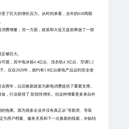
受了巨大的增长压力。从时间来看，去年的618周期
。
庭消费增量；另一方面，政策和大促又提前释放了一部
模足够巨大。
观，其中电冰箱4.4亿台、洗衣机4.3亿台、空调5.2
。仅在2020年，就约有1.8亿台家电产品达到安全使
过去两年，以旧换新政策为家电消费提供了重要支撑。
中释放，行业获得了 阶段性增长。但这种增量更多来自外
期的拖累。因为很多企业并没有真正从“等新房、等装
沉淀为用户档案、服务关系和下一次换新的线索，补贴结