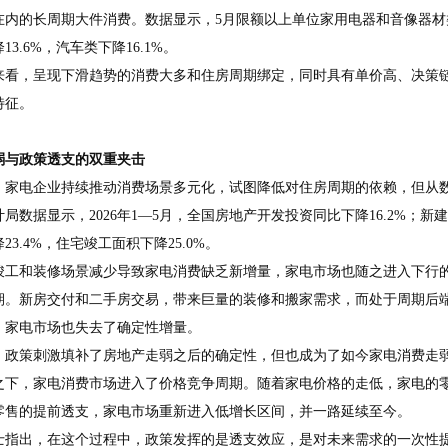
内的长周期大件消费。数据显示，5月限额以上单位家用电器和音像器材类零
3.6%，汽车类下降16.1%。
来看，呈现下滑趋势的消费大多和住房周期绑定，同时具有单价高、决策
特征。
弱与政策透支的双重夹击
，家电企业持续推动消费场景多元化，试图降低对住房周期的依赖，但从
局数据显示，2026年1—5月，全国房地产开发投资同比下降16.2%；新建
23.4%，住宅竣工面积下降25.0%。
竣工和装修场景减少导致家电消费缺乏新增量，家电市场也随之进入下行
期。新房交付和二手房交易，带来巨量的装修和搬家需求，而处于周期后
，家电市场也失去了确定性增量。
，政策刺激填补了房地产走弱之后的确定性，但也成为了如今家电消费走弱的
之下，家电消费市场进入了价格竞争周期。随着家电价格的走低，家电的
零售的提前透支，家电市场重新进入低增长区间，并一路延续至今。
士指出，在这个过程中，政策发挥的是透支效应，是对未来需求的一次性